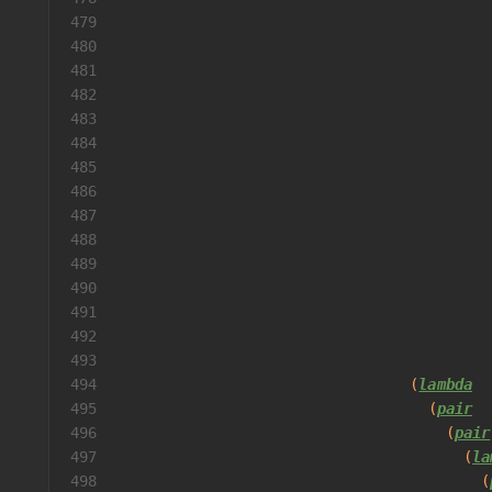
479
                                          
480
                                          
481
                                          
482
483
484
485
                                          
486
                                          
487
488
                                          
489
                                          
490
491
                                          
492
493
494
                                 (
lambda
495
                                   (
pair
496
                                     (
pair
497
                                       (
la
498
                                         (