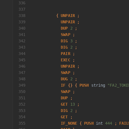
336
                                          
337
                                          
338
           { 
UNPAIR
 ;
339
UNPAIR
 ;
340
DUP
2
 ;
341
SWAP
 ;
342
DIG
3
 ;
343
DIG
2
 ;
344
PAIR
 ;
345
EXEC
 ;
346
UNPAIR
 ;
347
SWAP
 ;
348
DUG
2
 ;
349
IF
 {} { 
PUSH
string
"FA2_TOKE
350
SWAP
 ;
351
DUP
 ;
352
GET
13
 ;
353
DIG
2
 ;
354
GET
 ;
355
IF_NONE
 { 
PUSH
int
444
 ; 
FAIL