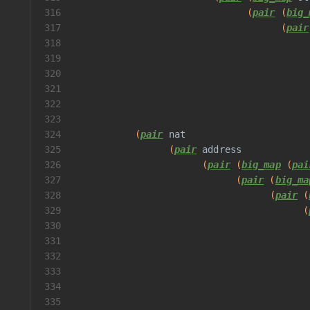
316
                               (
pair
 (
big_
317
                                     (
pair
318
                                          
319
                                          
320
321
                                          
322
                                          
323
                                          
324
           (
pair
nat
325
                 (
pair
address
326
                       (
pair
 (
big_map
 (
pai
327
                             (
pair
 (
big_ma
328
                                   (
pair
 (
329
                                         (
330
                                          
331
                                          
332
                                          
333
334
                                          
335
                                          