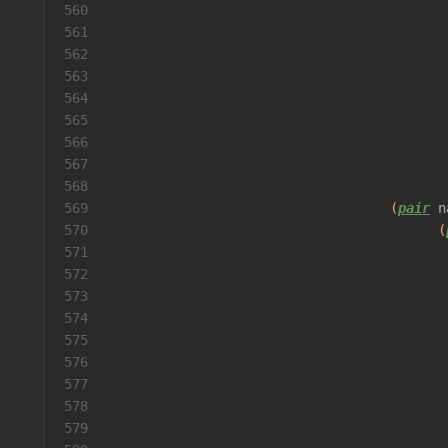
560
561
                                          
562
                                          
563
                                          
564
                                          
565
566
                                          
567
568
569
                                   (
pair
n
570
                                         (
571
                                          
572
                                          
573
                                          
574
                                          
575
                                          
576
                                          
577
                                          
578
                                          
579