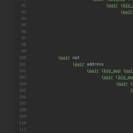
92
                               (
pair
 (
big_
93
                                     (
pair
94
                                          
95
                                          
96
97
                                          
98
                                          
99
                                          
100
           (
pair
nat
101
                 (
pair
address
102
                       (
pair
 (
big_map
 (
pai
103
                             (
pair
 (
big_ma
104
                                   (
pair
 (
105
                                         (
106
                                          
107
                                          
108
                                          
109
110
                                          
111
                                          