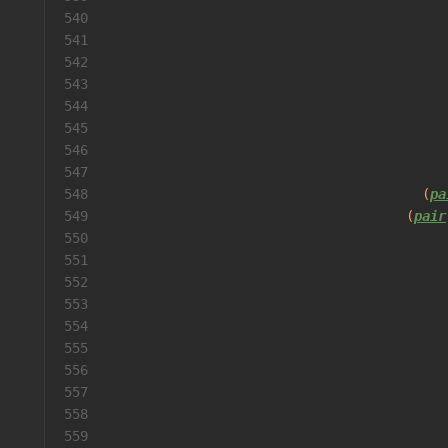
540
541
542
                                          
543
544
                                          
545
                                          
546
547
548
                                       (
pa
549
                                     (
pair
550
                                          
551
                                          
552
                                          
553
                                          
554
                                          
555
                                          
556
                                          
557
                                          
558
559