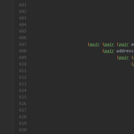
601
                                          
602
                                          
603
                                          
604
                                          
605
606
607
                       (
pair
 (
pair
 (
pair
a
608
                             (
pair
address
609
                                   (
pair
 (
610
                                         (
611
                                          
612
                                          
613
                                          
614
                                          
615
                                          
616
                                          
617
618
                                          
619
                                          
620
                                          