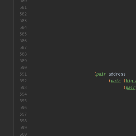
580
581
582
                                          
583
                                          
584
585
                                          
586
                                          
587
588
                                          
589
590
591
                         (
pair
address
592
                               (
pair
 (
big_
593
                                     (
pair
594
                                          
595
                                          
596
                                          
597
                                          
598
                                          
599
                                          
600