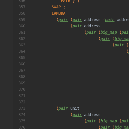
356
PAIR
 } ;
357
SWAP
 ;
358
LAMBDA
359
           (
pair
 (
pair
address
 (
pair
addre
360
                 (
pair
address
361
                       (
pair
 (
big_map
 (
pai
362
                             (
pair
 (
big_ma
363
                                   (
pair
 (
364
                                         (
365
                                          
366
                                          
367
                                          
368
369
                                          
370
                                          
371
                                          
372
                                          
373
           (
pair
unit
374
                 (
pair
address
375
                       (
pair
 (
big_map
 (
pai
376
                             (
pair
 (
big_ma