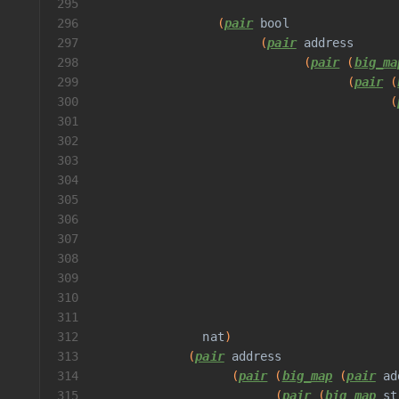
295
296
                 (
pair
bool
297
                       (
pair
address
298
                             (
pair
 (
big_ma
299
                                   (
pair
 (
300
                                         (
301
                                          
302
                                          
303
                                          
304
                                          
305
                                          
306
307
                                          
308
                                          
309
                                          
310
                                          
311
312
nat
)
313
             (
pair
address
314
                   (
pair
 (
big_map
 (
pair
ad
315
                         (
pair
 (
big_map
st