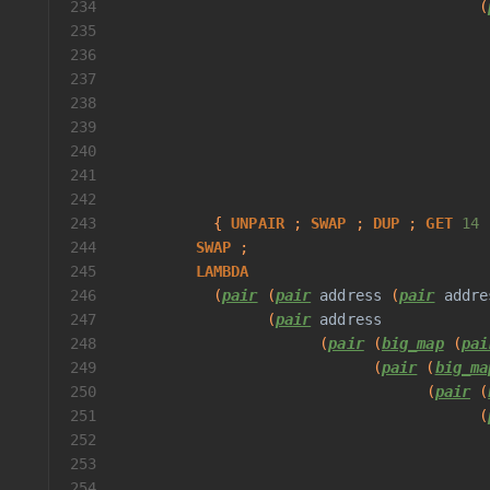
234
                                         (
235
                                          
236
                                          
237
                                          
238
239
                                          
240
                                          
241
                                          
242
                                          
243
           { 
UNPAIR
 ; 
SWAP
 ; 
DUP
 ; 
GET
14
 
244
SWAP
 ;
245
LAMBDA
246
           (
pair
 (
pair
address
 (
pair
addre
247
                 (
pair
address
248
                       (
pair
 (
big_map
 (
pai
249
                             (
pair
 (
big_ma
250
                                   (
pair
 (
251
                                         (
252
                                          
253
                                          
254
                                          