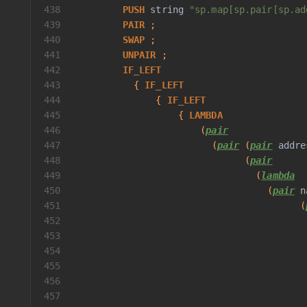
438
PUSH
string
"sp.map[sp.pair[sp.ad
439
PAIR
 ;
440
SWAP
 ;
441
UNPAIR
 ;
442
IF_LEFT
443
           { 
IF_LEFT
444
               { 
IF_LEFT
445
                   { 
LAMBDA
446
                       (
pair
447
                         (
pair
 (
pair
addre
448
                               (
pair
449
                                 (
lambda
450
                                   (
pair
n
451
                                         (
452
                                          
453
                                          
454
                                          
455
                                          
456
                                          
457
                                          