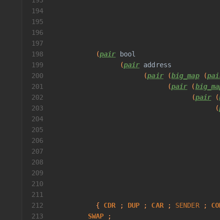
193
194
                                          
195
                                          
196
                                          
197
                                          
198
           (
pair
bool
199
                 (
pair
address
200
                       (
pair
 (
big_map
 (
pai
201
                             (
pair
 (
big_ma
202
                                   (
pair
 (
203
                                         (
204
                                          
205
                                          
206
                                          
207
208
                                          
209
                                          
210
                                          
211
                                          
212
           { 
CDR
 ; 
DUP
 ; 
CAR
 ; 
SENDER
 ; 
CO
213
SWAP
 ;