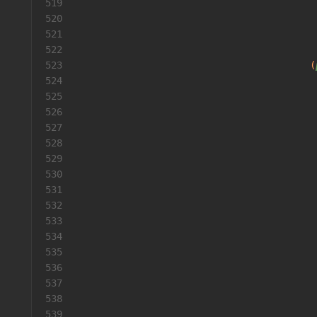
519
                                          
520
                                          
521
522
523
                                         (
524
                                          
525
                                          
526
                                          
527
                                          
528
                                          
529
                                          
530
                                          
531
                                          
532
                                          
533
534
                                          
535
536
537
538
                                          
539
                                          