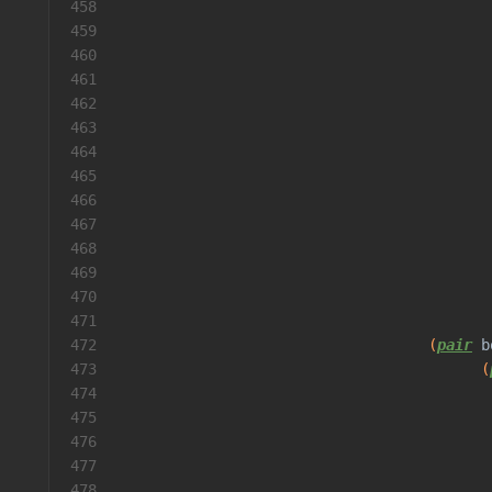
458
                                          
459
                                          
460
461
462
463
                                          
464
                                          
465
466
                                          
467
                                          
468
469
                                          
470
471
472
                                   (
pair
b
473
                                         (
474
                                          
475
                                          
476
                                          
477
                                          
478
                                          