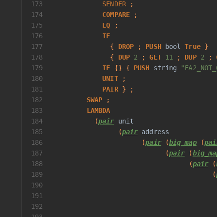
173
SENDER
 ;
174
COMPARE
 ;
175
EQ
 ;
176
IF
177
               { 
DROP
 ; 
PUSH
bool
True
 }
178
               { 
DUP
2
 ; 
GET
11
 ; 
DUP
2
 ; 
179
IF
 {} { 
PUSH
string
"FA2_NOT_
180
UNIT
 ;
181
PAIR
 } ;
182
SWAP
 ;
183
LAMBDA
184
           (
pair
unit
185
                 (
pair
address
186
                       (
pair
 (
big_map
 (
pai
187
                             (
pair
 (
big_ma
188
                                   (
pair
 (
189
                                         (
190
                                          
191
                                          
192
                                          