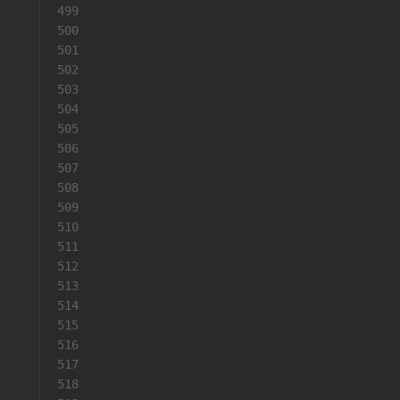
499
                                          
500
                                          
501
                                          
502
                                          
503
                                          
504
                                          
505
                                          
506
                                          
507
                                          
508
509
                                          
510
511
512
513
                                          
514
                                          
515
516
517
                                          
518