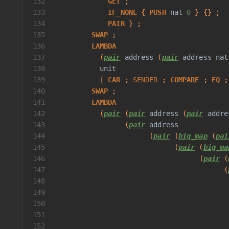
132
GET
 ;
133
IF_NONE
 { 
PUSH
nat
0
 } {} ;
134
PAIR
 } ;
135
SWAP
 ;
136
LAMBDA
137
           (
pair
address
 (
pair
address
nat
138
unit
139
           { 
CAR
 ; 
SENDER
 ; 
COMPARE
 ; 
EQ
 ;
140
SWAP
 ;
141
LAMBDA
142
           (
pair
 (
pair
address
 (
pair
addre
143
                 (
pair
address
144
                       (
pair
 (
big_map
 (
pai
145
                             (
pair
 (
big_ma
146
                                   (
pair
 (
147
                                         (
148
                                          
149
                                          
150
                                          
151
152
                                          