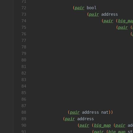
71
72
                 (
pair
bool
73
                       (
pair
address
74
                             (
pair
 (
big_ma
75
                                   (
pair
 (
76
                                         (
77
                                          
78
                                          
79
                                          
80
                                          
81
                                          
82
83
                                          
84
                                          
85
                                          
86
                                          
87
88
               (
pair
address
nat
))
89
             (
pair
address
90
                   (
pair
 (
big_map
 (
pair
ad
91
                         (
pair
 (
big_map
st