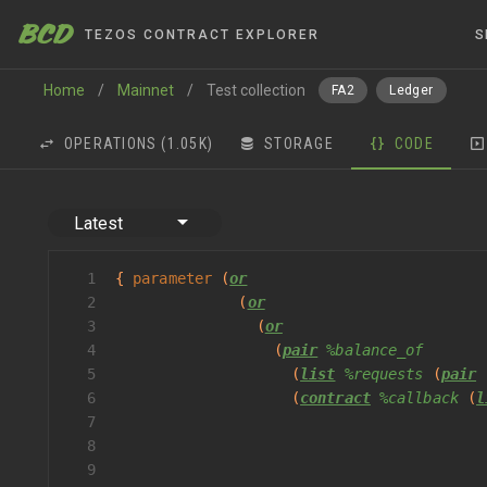
BCD
TEZOS CONTRACT EXPLORER
S
Home
/
Mainnet
/
Test collection
FA2
Ledger
OPERATIONS
(1.05K)
STORAGE
CODE
Latest
1
{ 
parameter
 (
or
2
              (
or
3
                (
or
4
                  (
pair
%balance_of
5
                    (
list
%requests
 (
pair
 
6
                    (
contract
%callback
 (
l
7
                                          
8
                                          
9
                                          