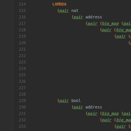
214
LAMBDA
215
           (
pair
nat
216
                 (
pair
address
217
                       (
pair
 (
big_map
 (
pai
218
                             (
pair
 (
big_ma
219
                                   (
pair
 (
220
                                         (
221
                                          
222
                                          
223
                                          
224
225
                                          
226
                                          
227
                                          
228
                                          
229
           (
pair
bool
230
                 (
pair
address
231
                       (
pair
 (
big_map
 (
pai
232
                             (
pair
 (
big_ma
233
                                   (
pair
 (