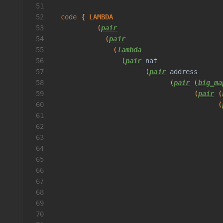
51
52
code
 { 
LAMBDA
53
           (
pair
54
             (
pair
55
               (
lambda
56
                 (
pair
nat
57
                       (
pair
address
58
                             (
pair
 (
big_ma
59
                                   (
pair
 (
60
                                         (
61
                                          
62
                                          
63
                                          
64
                                          
65
                                          
66
67
                                          
68
                                          
69
                                          
70
                                          