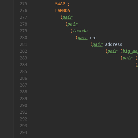
275
SWAP
 ;
276
LAMBDA
277
           (
pair
278
             (
pair
279
               (
lambda
280
                 (
pair
nat
281
                       (
pair
address
282
                             (
pair
 (
big_ma
283
                                   (
pair
 (
284
                                         (
285
                                          
286
                                          
287
                                          
288
                                          
289
                                          
290
291
                                          
292
                                          
293
                                          
294
                                          