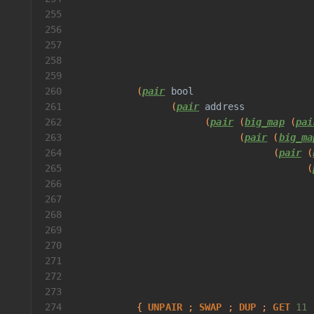
255
256
                                          
257
                                          
258
                                          
259
                                          
260
           (
pair
bool
261
                 (
pair
address
262
                       (
pair
 (
big_map
 (
pai
263
                             (
pair
 (
big_ma
264
                                   (
pair
 (
265
                                         (
266
                                          
267
                                          
268
                                          
269
270
                                          
271
                                          
272
                                          
273
                                          
274
           { 
UNPAIR
 ; 
SWAP
 ; 
DUP
 ; 
GET
11
 