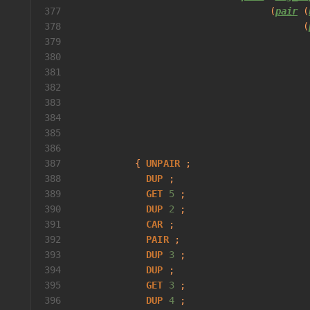
377
                                   (
pair
 (
378
                                         (
379
                                          
380
                                          
381
                                          
382
383
                                          
384
                                          
385
                                          
386
                                          
387
           { 
UNPAIR
 ;
388
DUP
 ;
389
GET
5
 ;
390
DUP
2
 ;
391
CAR
 ;
392
PAIR
 ;
393
DUP
3
 ;
394
DUP
 ;
395
GET
3
 ;
396
DUP
4
 ;