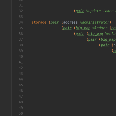
31
                                          
32
                      (
pair
%update_token_
33
                                          
34
storage
 (
pair
 (
address
%administrator
)
35
                (
pair
 (
big_map
%ledger
 (
pa
36
                      (
pair
 (
big_map
%meta
37
                            (
pair
 (
big_map
38
                                  (
pair
 (
n
39
                                        (
p
40
                                          
41
                                          
42
                                          
43
                                          
44
45
                                          
46
                                          
47
                                          
48
                                          
49
                                          
50