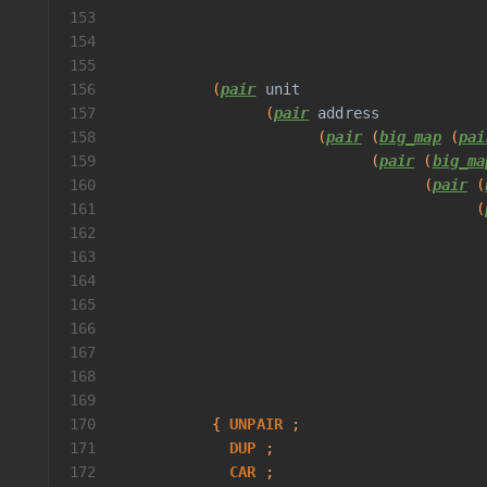
153
                                          
154
                                          
155
                                          
156
           (
pair
unit
157
                 (
pair
address
158
                       (
pair
 (
big_map
 (
pai
159
                             (
pair
 (
big_ma
160
                                   (
pair
 (
161
                                         (
162
                                          
163
                                          
164
                                          
165
166
                                          
167
                                          
168
                                          
169
                                          
170
           { 
UNPAIR
 ;
171
DUP
 ;
172
CAR
 ;