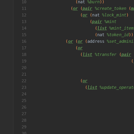
10
                  (
nat
%burn
))
11
                (
or
 (
pair
%create_token
 (
m
12
                    (
or
 (
nat
%lock_mint
)
13
                        (
pair
%mint
14
                          (
list
%mint_item
15
                          (
nat
%token_id
))
16
              (
or
 (
or
 (
address
%set_admini
17
                  (
or
18
                    (
list
%transfer
 (
pair
 
19
                                         (
20
                                          
21
                                          
22
                    (
or
23
                      (
list
%update_operat
24
                                          
25
                                          
26
                                          
27
                                          
28
                                          
29
                                          
30
                                          