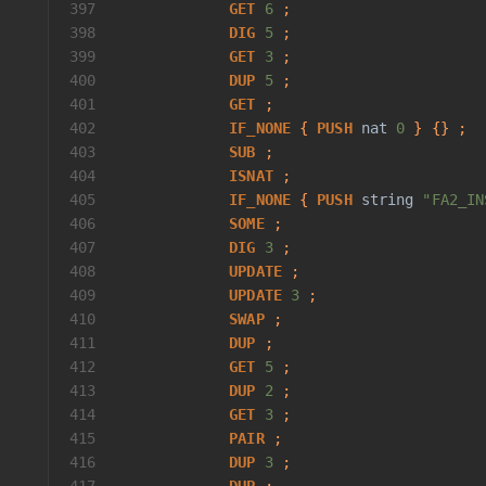
397
GET
6
 ;
398
DIG
5
 ;
399
GET
3
 ;
400
DUP
5
 ;
401
GET
 ;
402
IF_NONE
 { 
PUSH
nat
0
 } {} ;
403
SUB
 ;
404
ISNAT
 ;
405
IF_NONE
 { 
PUSH
string
"FA2_IN
406
SOME
 ;
407
DIG
3
 ;
408
UPDATE
 ;
409
UPDATE
3
 ;
410
SWAP
 ;
411
DUP
 ;
412
GET
5
 ;
413
DUP
2
 ;
414
GET
3
 ;
415
PAIR
 ;
416
DUP
3
 ;